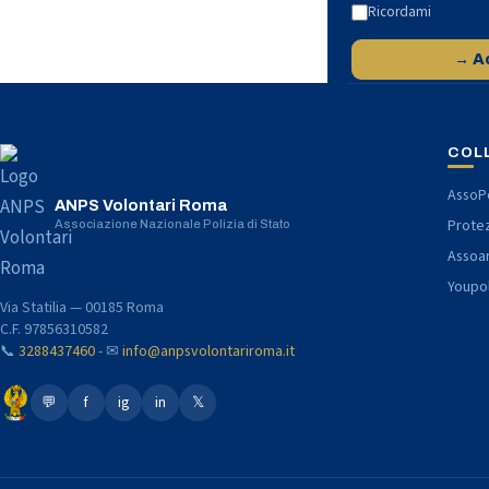
Ricordami
→ A
COL
AssoPo
ANPS Volontari Roma
Protez
Associazione Nazionale Polizia di Stato
Assoa
Youpo
Via Statilia — 00185 Roma
C.F. 97856310582
📞
3288437460
- ✉
info@anpsvolontariroma.it
💬
f
ig
in
𝕏