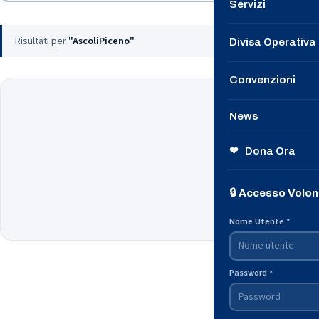
Servizi
Le Nostre Speci
Risultati per
"AscoliPiceno"
Divisa Operativa
Contattaci
Convenzioni
→ Unisciti a n
News
Il nostro Notizi
❤ Dona Ora
Dalle Questure
Nessuna notizia tro
🔒 Accesso Volon
Prova con un altr
Dalla Protezion
Nome Utente *
Password *