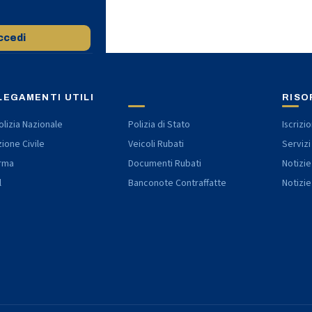
ccedi
LEGAMENTI UTILI
RISO
lizia Nazionale
Polizia di Stato
Iscrizi
ione Civile
Veicoli Rubati
Servizi
rma
Documenti Rubati
Notizie
l
Banconote Contraffatte
Notizie