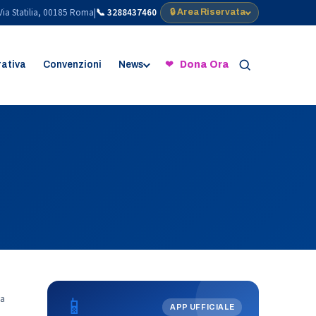
Via Statilia, 00185 Roma
|
📞 3288437460
🔒 Area Riservata
rativa
Convenzioni
News
❤ Dona Ora
📱
a
APP UFFICIALE