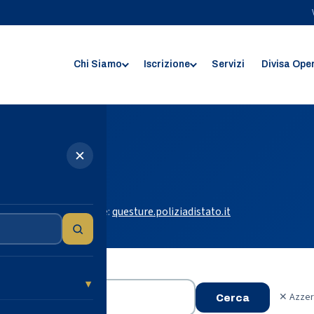
Chi Siamo
Iscrizione
Servizi
Divisa Ope
✕
 Roma
 di Roma. Fonte ufficiale:
questure.poliziadistato.it
✕ Azzer
Cerca