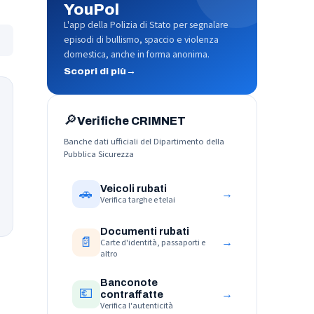
YouPol
L'app della Polizia di Stato per segnalare
episodi di bullismo, spaccio e violenza
domestica, anche in forma anonima.
Scopri di più
→
🔎
Verifiche CRIMNET
Banche dati ufficiali del Dipartimento della
Pubblica Sicurezza
Veicoli rubati
🚗
→
Verifica targhe e telai
Documenti rubati
📄
→
Carte d'identità, passaporti e
altro
Banconote
💶
→
contraffatte
Verifica l'autenticità