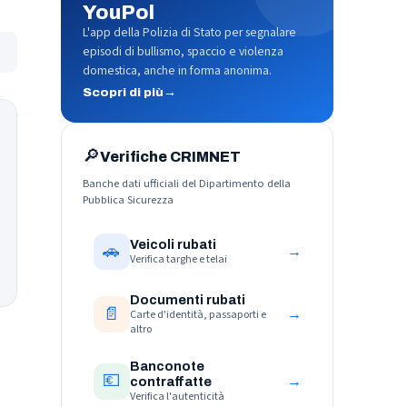
YouPol
L'app della Polizia di Stato per segnalare
episodi di bullismo, spaccio e violenza
domestica, anche in forma anonima.
Scopri di più
→
🔎
Verifiche CRIMNET
Banche dati ufficiali del Dipartimento della
Pubblica Sicurezza
Veicoli rubati
🚗
→
Verifica targhe e telai
Documenti rubati
📄
→
Carte d'identità, passaporti e
altro
Banconote
💶
→
contraffatte
Verifica l'autenticità