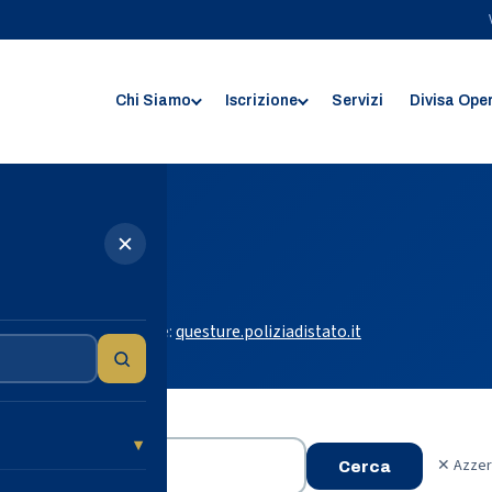
Chi Siamo
Iscrizione
Servizi
Divisa Ope
✕
 Roma
 di Roma. Fonte ufficiale:
questure.poliziadistato.it
✕ Azzer
Cerca