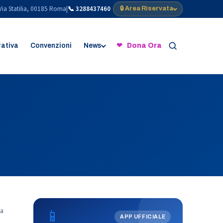
Via Statilia, 00185 Roma
|
📞 3288437460
🔒 Area Riservata
rativa
Convenzioni
News
❤ Dona Ora
📱
a
APP UFFICIALE