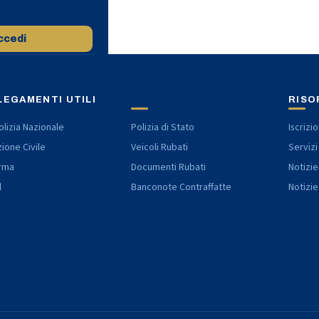
ccedi
LEGAMENTI UTILI
RISO
lizia Nazionale
Polizia di Stato
Iscrizi
ione Civile
Veicoli Rubati
Servizi
rma
Documenti Rubati
Notizie
l
Banconote Contraffatte
Notizie