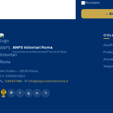
Ricordami
→ A
COL
AssoPo
ANPS Volontari Roma
Protez
Associazione Nazionale Polizia di Stato
Assoa
Youpo
Via Statilia — 00185 Roma
C.F. 97856310582
📞
3288437460
- ✉
info@anpsvolontariroma.it
💬
f
ig
in
𝕏