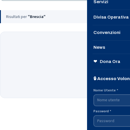
Servizi
Le Nostre Speci
Risultati per
"Brescia"
Divisa Operativa
Contattaci
Convenzioni
→ Unisciti a n
News
Il nostro Notizi
❤ Dona Ora
Dalle Questure
Nessuna notizia 
🔒 Accesso Volon
Prova con un altr
Dalla Protezion
Nome Utente *
Password *