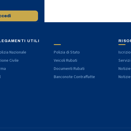
ccedi
LEGAMENTI UTILI
RISO
lizia Nazionale
Polizia di Stato
Iscrizi
ione Civile
Veicoli Rubati
Servizi
rma
Documenti Rubati
Notizie
l
Banconote Contraffatte
Notizie