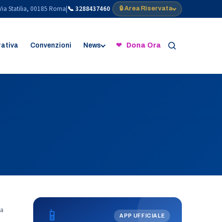
Via Statilia, 00185 Roma
|
📞 3288437460
🔒 Area Riservata
rativa
Convenzioni
News
❤ Dona Ora
📱
a
APP UFFICIALE