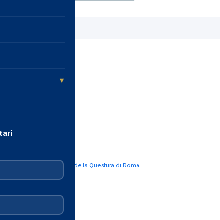
alità
oi
ario
tari
e Civile
pleto visita il
sito ufficiale della Questura di Roma
.