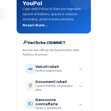
YouPol
L'app della Polizia di Stato per segnalare
episodi di bullismo, spaccio e violenza
domestica, anche in forma anonima.
Scopri di più
→
🔎
Verifiche CRIMNET
Banche dati ufficiali del Dipartimento della
Pubblica Sicurezza
Veicoli rubati
🚗
→
Verifica targhe e telai
Documenti rubati
📄
→
Carte d'identità, passaporti e
altro
Banconote
💶
→
contraffatte
Verifica l'autenticità