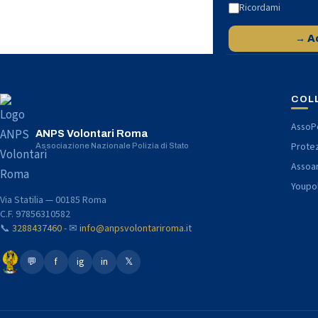
Ricordami
→ A
COL
AssoPo
ANPS Volontari Roma
Protez
Associazione Nazionale Polizia di Stato
Assoa
Youpo
Via Statilia — 00185 Roma
C.F. 97856310582
📞
3288437460
- ✉
info@anpsvolontariroma.it
💬
f
ig
in
𝕏