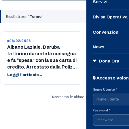
Servizi
Le Nostre Speci
Risultati per
"Torino"
Divisa Operativa
Contattaci
Convenzioni
→ Unisciti a n
04/02/2026
News
Albano Laziale. Deruba
fattorino durante la consegna
Il nostro Notizi
e fa “spesa” con la sua carta di
❤ Dona Ora
credito. Arrestato dalla Polizia
Dalle Questure
di Stato
Leggi l'articolo
→
🔒 Accesso Volon
Dalla Protezion
Nome Utente *
Mostriamo le ultime 1 notizie. Per l'archivio com
Password *