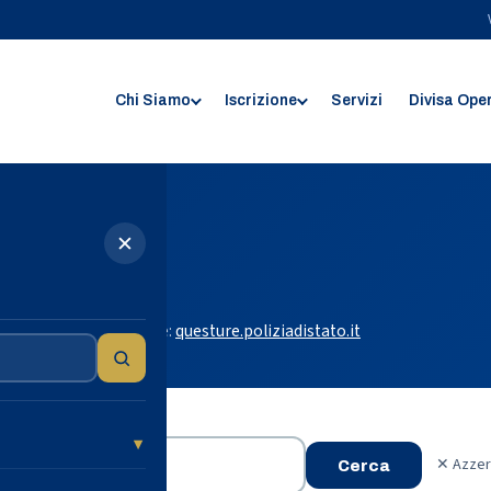
Chi Siamo
Iscrizione
Servizi
Divisa Ope
✕
 Roma
 di Roma. Fonte ufficiale:
questure.poliziadistato.it
✕ Azzer
Cerca