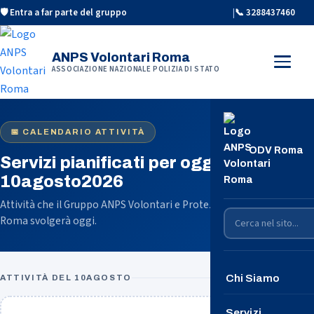
🛡️ Entra a far parte del gruppo
|
📞 3288437460
ANPS Volontari Roma
ASSOCIAZIONE NAZIONALE POLIZIA DI STATO
📅 CALENDARIO ATTIVITÀ
ODV Roma
Servizi pianificati per oggi
10agosto2026
Attività che il Gruppo ANPS Volontari e Protezione Civile -
Roma svolgerà oggi.
Chi Siamo
ATTIVITÀ DEL 10AGOSTO
Conosciamoci
Servizi