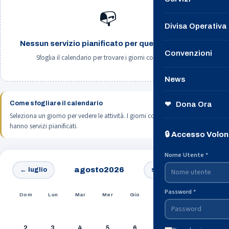
📭
Le Nostre Speci
Divisa Operativa
Contattaci
Nessun servizio pianificato per questo giorno.
Convenzioni
Sfoglia il calendario per trovare i giorni con attività.
→ Unisciti a n
News
Il nostro Notizi
Come sfogliare il calendario
❤ Dona Ora
Seleziona un giorno per vedere le attività. I giorni con il
punto oro
Dalle Questure
hanno servizi pianificati.
🔒 Accesso Volon
Dalla Protezion
Nome Utente *
agosto2026
← luglio
settembre →
Password *
Dom
Lun
Mar
Mer
Gio
Ven
Sab
1
2
3
4
5
6
7
8