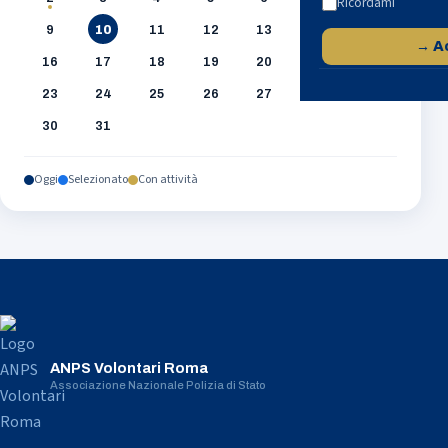
Ricordami
9
10
11
12
13
14
15
→ A
16
17
18
19
20
21
22
23
24
25
26
27
28
29
30
31
Oggi
Selezionato
Con attività
ANPS Volontari Roma
Associazione Nazionale Polizia di Stato