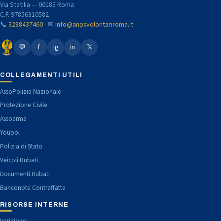
Via Statilia — 00185 Roma
C.F. 97856310582
📞
3288437460
- ✉
info@anpsvolontariroma.it
💬
f
ig
in
𝕏
COLLEGAMENTI UTILI
AssoPolizia Nazionale
Protezione Civile
Assoarma
Youpol
Polizia di Stato
Veicoli Rubati
Documenti Rubati
Banconote Contraffatte
RISORSE INTERNE
Iscrizione