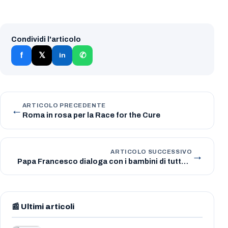
Condividi l'articolo
f
𝕏
✆
in
←
ARTICOLO PRECEDENTE
Roma in rosa per la Race for the Cure
→
ARTICOLO SUCCESSIVO
Papa Francesco dialoga con i bambini di tutto il
mondo: una giornata di speranza allo Stadio
Olimpico di Roma
📰 Ultimi articoli