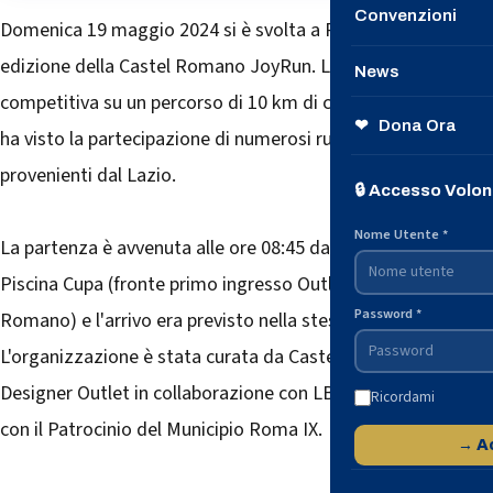
Convenzioni
Domenica 19 maggio 2024 si è svolta a Roma la quarta
→ Unisciti a n
edizione della Castel Romano JoyRun. La gara,
News
competitiva su un percorso di 10 km di corsa su strada,
Il nostro Notizi
❤ Dona Ora
ha visto la partecipazione di numerosi runner
Dalle Questure
provenienti dal Lazio.
🔒 Accesso Volon
Dalla Protezion
Nome Utente *
La partenza è avvenuta alle ore 08:45 da Via del Ponte di
Piscina Cupa (fronte primo ingresso Outlet Castel
Password *
Romano) e l'arrivo era previsto nella stessa via.
L'organizzazione è stata curata da Castel Romano
Designer Outlet in collaborazione con LBM sport team,
Ricordami
con il Patrocinio del Municipio Roma IX.
→ A