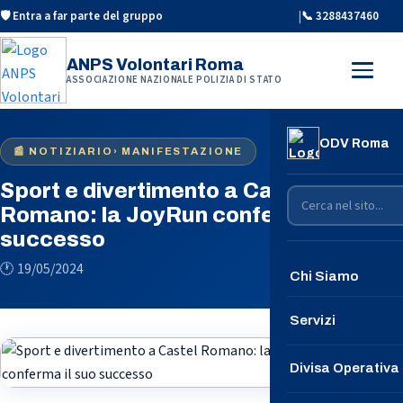
🛡️ Entra a far parte del gruppo
|
📞 3288437460
ANPS Volontari Roma
ASSOCIAZIONE NAZIONALE POLIZIA DI STATO
ODV Roma
📰 NOTIZIARIO
› MANIFESTAZIONE
Sport e divertimento a Castel
Romano: la JoyRun conferma il suo
successo
🕐 19/05/2024
Chi Siamo
Conosciamoci
Servizi
Le Nostre Speci
Divisa Operativa
Contattaci