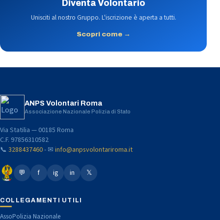
Diventa Volontario
Unisciti al nostro Gruppo. L'iscrizione è aperta a tutti.
Scopri come →
ANPS Volontari Roma
Associazione Nazionale Polizia di Stato
Via Statilia — 00185 Roma
C.F. 97856310582
📞
3288437460
- ✉
info@anpsvolontariroma.it
💬
f
ig
in
𝕏
COLLEGAMENTI UTILI
AssoPolizia Nazionale