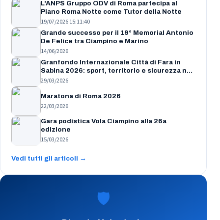
L'ANPS Gruppo ODV di Roma partecipa al
Piano Roma Notte come Tutor della Notte
19/07/2026 15:11:40
Grande successo per il 19° Memorial Antonio
De Felice tra Ciampino e Marino
14/06/2026
Granfondo Internazionale Città di Fara in
Sabina 2026: sport, territorio e sicurezza nel
cuore della Sabina
29/03/2026
Maratona di Roma 2026
22/03/2026
Gara podistica Vola Ciampino alla 26a
edizione
15/03/2026
Vedi tutti gli articoli →
🛡️