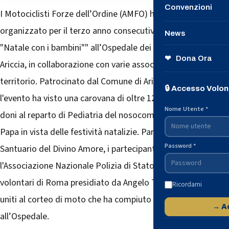
Convenzioni
I Motociclisti Forze dell’Ordine (AMFO) hanno
→ Unisciti a n
organizzato per il terzo anno consecutivo l'evento
News
"Natale con i bambini"" all’Ospedale dei Castelli di
Il nostro Notizi
❤ Dona Ora
Ariccia, in collaborazione con varie associazioni del
Dalle Questure
territorio. Patrocinato dal Comune di Ariccia e dall’Anas,
🔒 Accesso Volon
l'evento ha visto una carovana di oltre 120 moto portare
Dalla Protezion
Nome Utente *
doni al reparto di Pediatria del nosocomio di Fontana di
Papa in vista delle festività natalizie. Partiti dal
Password *
Santuario del Divino Amore, i partecipanti, tra cui
l'Associazione Nazionale Polizia di Stato con il gruppo
volontari di Roma presidiato da Angelo Terrana, si sono
Ricordami
uniti al corteo di moto che ha compiuto due giri intorno
→ A
all’Ospedale.