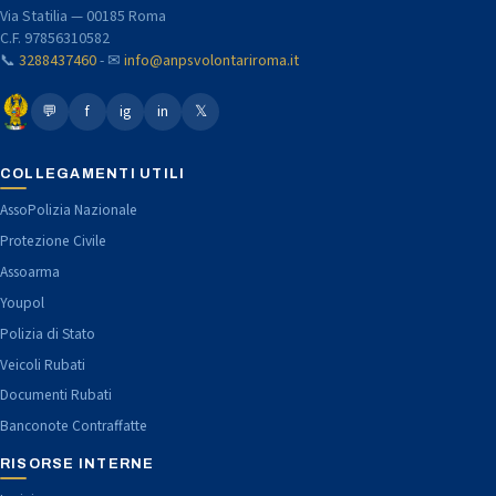
Via Statilia — 00185 Roma
C.F. 97856310582
📞
3288437460
- ✉
info@anpsvolontariroma.it
💬
f
ig
in
𝕏
COLLEGAMENTI UTILI
AssoPolizia Nazionale
Protezione Civile
Assoarma
Youpol
Polizia di Stato
Veicoli Rubati
Documenti Rubati
Banconote Contraffatte
RISORSE INTERNE