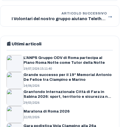
→
ARTICOLO SUCCESSIVO
I Volontari del nostro gruppo aiutano Telethon
nella distribuzione dei cuori di cioccolato
📰 Ultimi articoli
L'ANPS Gruppo ODV di Roma partecipa al
Piano Roma Notte come Tutor della Notte
19/07/2026 15:11:40
Grande successo per il 19° Memorial Antonio
De Felice tra Ciampino e Marino
14/06/2026
Granfondo Internazionale Città di Fara in
Sabina 2026: sport, territorio e sicurezza nel
cuore della Sabina
29/03/2026
Maratona di Roma 2026
22/03/2026
Gara podistica Vola Ciampino alla 26a