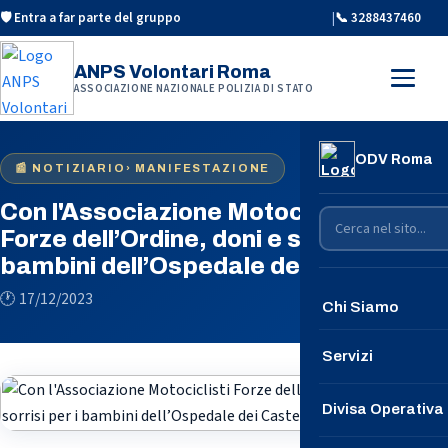
🛡️ Entra a far parte del gruppo
|
📞 3288437460
ANPS Volontari Roma
ASSOCIAZIONE NAZIONALE POLIZIA DI STATO
ODV Roma
📰 NOTIZIARIO
› MANIFESTAZIONE
Con l'Associazione Motociclisti
Forze dell’Ordine, doni e sorrisi per i
bambini dell’Ospedale dei Castelli
🕐 17/12/2023
Chi Siamo
Conosciamoci
Servizi
Le Nostre Speci
Divisa Operativa
Contattaci