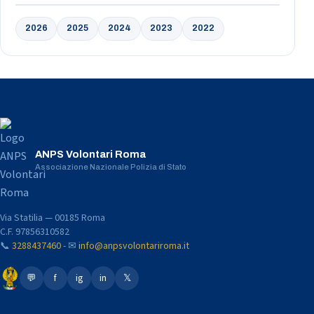
2026
2025
2024
2023
2022
ANPS Volontari Roma
Associazione Nazionale Polizia di Stato
Via Statilia — 00185 Roma
C.F. 97856310582
📞
3288437460
- ✉
info@anpsvolontariroma.it
💬
f
ig
in
𝕏