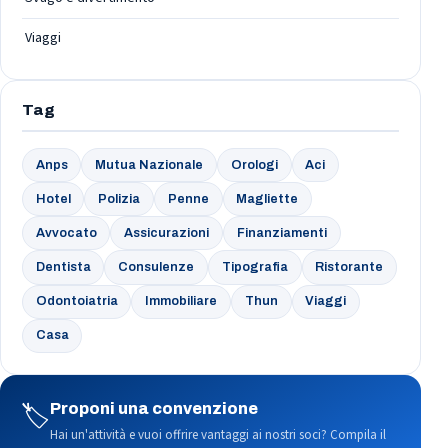
Viaggi
Tag
Anps
Mutua Nazionale
Orologi
Aci
Hotel
Polizia
Penne
Magliette
Avvocato
Assicurazioni
Finanziamenti
Dentista
Consulenze
Tipografia
Ristorante
Odontoiatria
Immobiliare
Thun
Viaggi
Casa
🏷️
Proponi una convenzione
Hai un'attività e vuoi offrire vantaggi ai nostri soci? Compila il