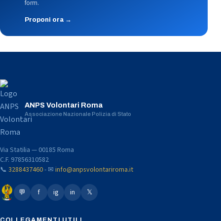
form.
Proponi ora →
ANPS Volontari Roma
Associazione Nazionale Polizia di Stato
Via Statilia — 00185 Roma
C.F. 97856310582
📞
3288437460
- ✉
info@anpsvolontariroma.it
💬
f
ig
in
𝕏
COLLEGAMENTI UTILI