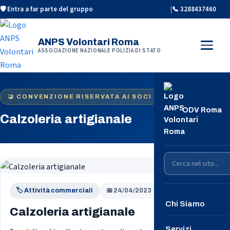
🛡️ Entra a far parte del gruppo
|
📞 3288437460
ANPS Volontari Roma
ASSOCIAZIONE NAZIONALE POLIZIA DI STATO
🤝 CONVENZIONE RISERVATA AI SOCI
ODV Roma
Calzoleria artigianale
🏷️ Attività commerciali
📅 24/04/2023
Chi Siamo
Calzoleria artigianale
Conosciamoci
Servizi