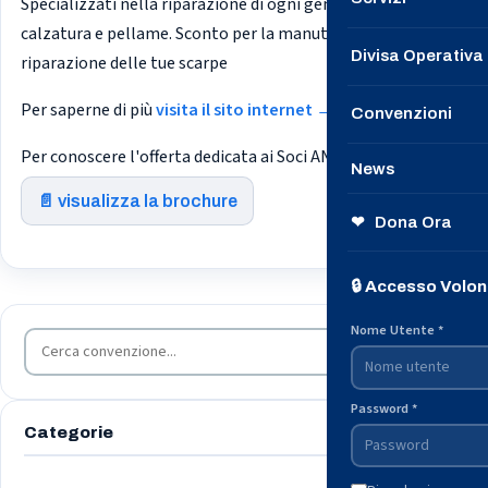
Specializzati nella riparazione di ogni genere di
calzatura e pellame. Sconto per la manutenzione e la
Le Nostre Speci
Divisa Operativa
riparazione delle tue scarpe
Contattaci
Per saperne di più
visita il sito internet →
Convenzioni
→ Unisciti a n
Per conoscere l'offerta dedicata ai Soci ANPS
News
📄 visualizza la brochure
Il nostro Notizi
❤ Dona Ora
Dalle Questure
🔒 Accesso Volon
Dalla Protezion
Nome Utente *
🔍
Password *
Categorie